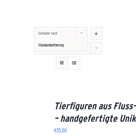
Sortieren nach
Standardsortierung
Zeige
12 Produkte
LS
Tierfiguren aus Fluss-
– handgefertigte Uni
€
35,00