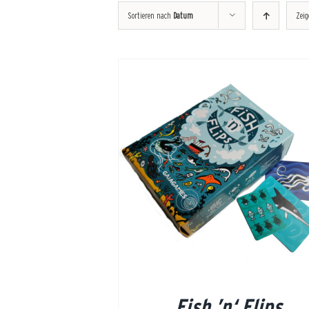
Sortieren nach
Datum
Zei
ETAILS
Fish ’n‘ Flips