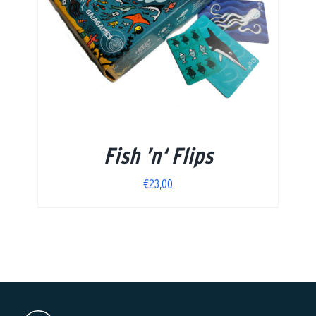
Fish ’n‘ Flips
€
23,00