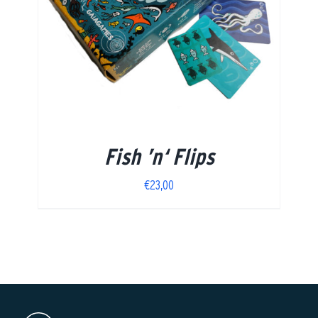
Fish ’n‘ Flips
€
23,00