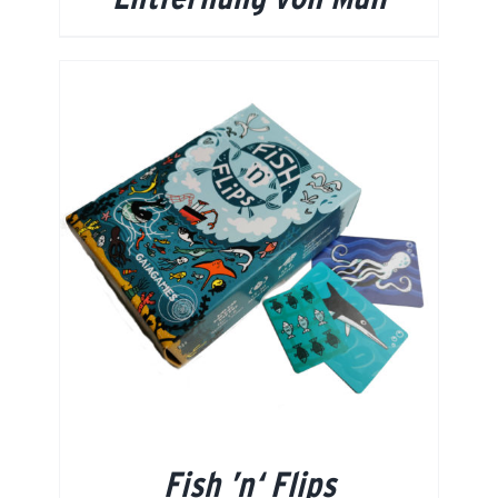
Fish ’n‘ Flips