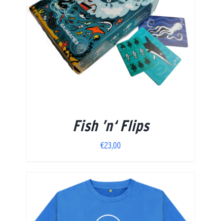
Fish ’n‘ Flips
€
23,00