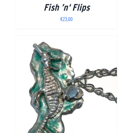
Fish ’n‘ Flips
€
23,00