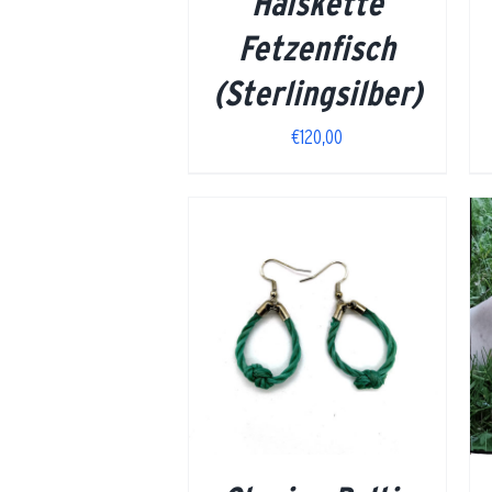
Halskette
Fetzenfisch
(Sterlingsilber)
€
120,00
DETAILS
DETAILS