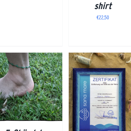
shirt
€
22,50
DETAILS
AUSFÜHRUNG
/
DETAILS
WÄHLEN