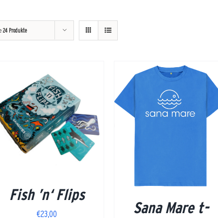
ge
24 Produkte
DETAILS
JETZT KAUFEN
/
DETAILS
Fish ’n‘ Flips
Sana Mare t-
€
23,00