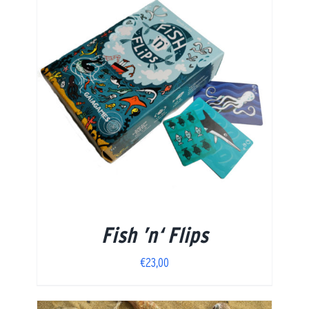
Fish ’n‘ Flips
€
23,00