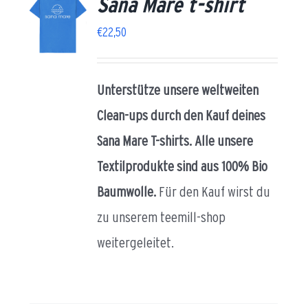
Sana Mare t-shirt
ETZ
/
€
22,50
AILS
AU
EN
Unterstütze unsere weltweiten
Clean-ups durch den Kauf deines
Sana Mare T-shirts.
Alle unsere
Textilprodukte sind aus 100% Bio
Baumwolle.
Für den Kauf wirst du
zu unserem teemill-shop
weitergeleitet.