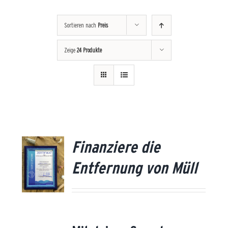
Sortieren nach
Preis
Zeige
24 Produkte
Finanziere die
US
/
Entfernung von Müll
ÜH
AILS
UN
ÄH
EN