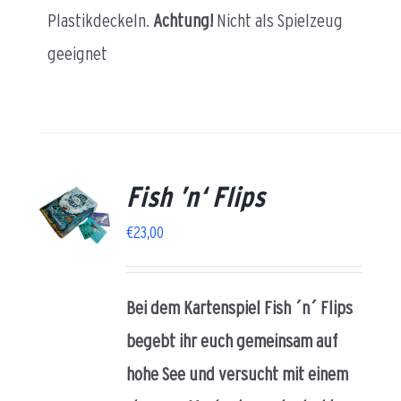
Plastikdeckeln.
Achtung!
Nicht als Spielzeug
geeignet
Fish ’n‘ Flips
AILS
€
23,00
Bei dem Kartenspiel Fish ´n´ Flips
begebt ihr euch gemeinsam auf
hohe See und versucht mit einem