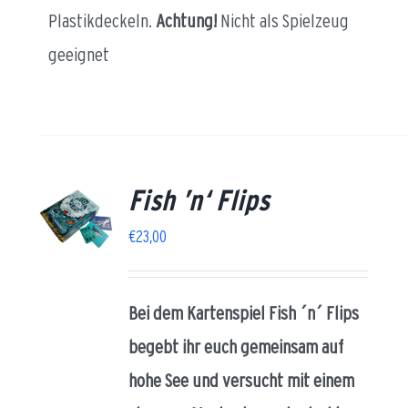
Plastikdeckeln.
Achtung!
Nicht als Spielzeug
geeignet
Fish ’n‘ Flips
AILS
€
23,00
Bei dem Kartenspiel Fish ´n´ Flips
begebt ihr euch gemeinsam auf
hohe See und versucht mit einem