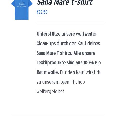
Sana Mare t-shirt
ETZ
/
€
22,50
AILS
AU
EN
Unterstütze unsere weltweiten
Clean-ups durch den Kauf deines
Sana Mare T-shirts.
Alle unsere
Textilprodukte sind aus 100% Bio
Baumwolle.
Für den Kauf wirst du
zu unserem teemill-shop
weitergeleitet.