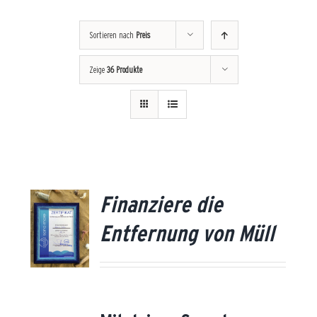
Sortieren nach
Preis
Zeige
36 Produkte
Finanziere die
US
/
Entfernung von Müll
ÜH
AILS
UN
ÄH
EN