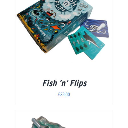
Fish ’n‘ Flips
€
23,00