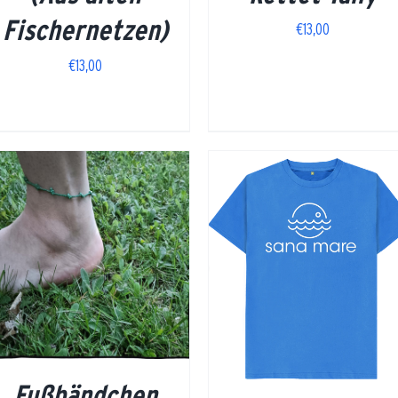
Fischernetzen)
€
13,00
€
13,00
DETAILS
JETZT KAUFEN
/
DETAILS
Fußbändchen