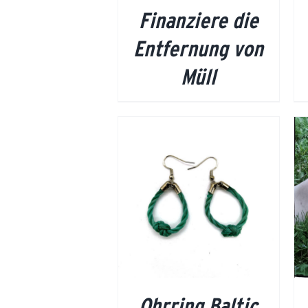
Finanziere die
Entfernung von
Müll
DETAILS
DETAILS
Ohrring Baltic