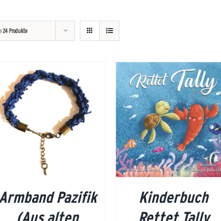
ge
24 Produkte
DETAILS
DETAILS
Armband Pazifik
Kinderbuch
(Aus alten
Rettet Tally