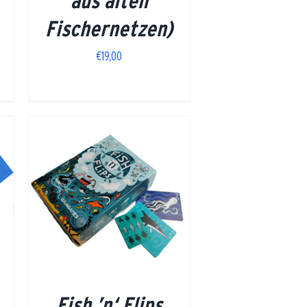
aus alten
Fischernetzen)
€
19,00
Fish ’n‘ Flips