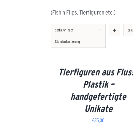
(Fish n Flips, Tierfiguren etc.)
Sortieren nach
Zei
Standardsortierung
ETAILS
Tierfiguren aus Flus
Plastik –
handgefertigte
DETAILS
Unikate
€
35,00