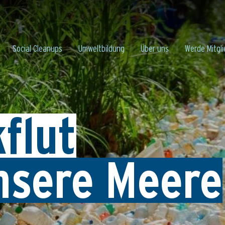
Social Cleanups
Umweltbildung
Über uns
Werde Mitgli
kflut
nsere Meere