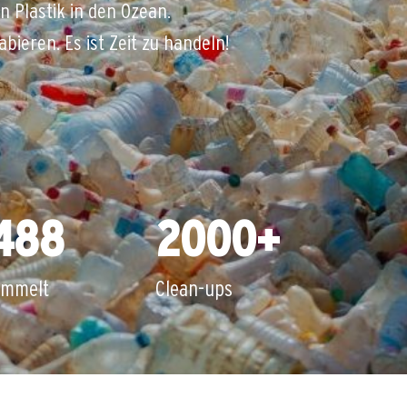
n Plastik in den Ozean.
bieren. Es ist Zeit zu handeln!
488
2000
+
ammelt
Clean-ups