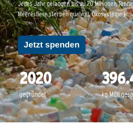
Jedes Jahr gelangen bis zu 20 Millionen Tonne
Meerestiere sterben qualvoll. Ökosysteme kolla
Jetzt spenden
2020
396.
gegründet
kg Müll ges