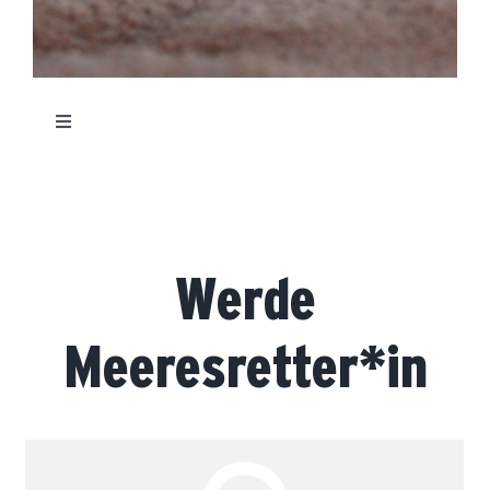
Toggle
Navigation
Aktivitäten
Über uns
Werde
Meeresretter*in